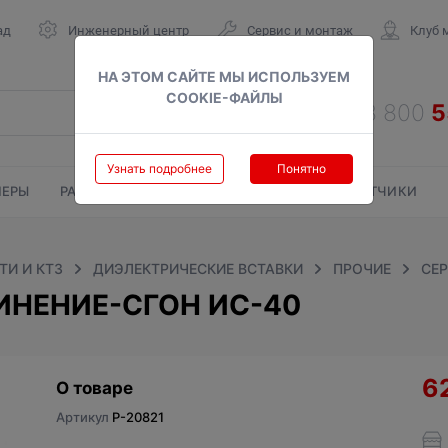
ад
Инженерный центр
Сервис и монтаж
Клуб 
НА ЭТОМ САЙТЕ МЫ ИСПОЛЬЗУЕМ
COOKIE-ФАЙЛЫ
Узнать подробнее
Понятно
ЕРЫ
РАДИАТОРЫ
ГАЗОВЫЕ КОЛОНКИ
СЧЕТЧИКИ
И И КТЗ
ДИЭЛЕКТРИЧЕСКИЕ ВСТАВКИ
ПРОЧИЕ
СЕ
НЕНИЕ-СГОН ИС-40
6
О товаре
Артикул
P-20821