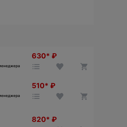
630*
₽
 менеджера
510*
₽
 менеджера
820*
₽