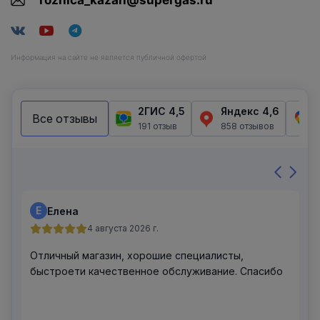
roznica_kazan@supergas.ru
Информация на сайте не является публичной офертой