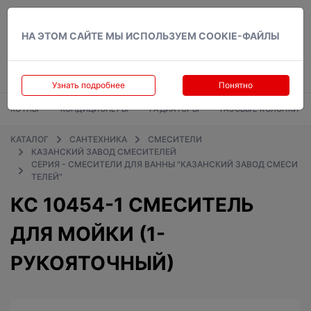
Вход
НА ЭТОМ САЙТЕ МЫ ИСПОЛЬЗУЕМ COOKIE-ФАЙЛЫ
Узнать подробнее
Понятно
КОТЛЫ
КОНДИЦИОНЕРЫ
РАДИАТОРЫ
ГАЗОВЫЕ КОЛОНКИ
КАТАЛОГ
САНТЕХНИКА
СМЕСИТЕЛИ
КАЗАНСКИЙ ЗАВОД СМЕСИТЕЛЕЙ
СЕРИЯ - СМЕСИТЕЛИ ДЛЯ ВАННЫ "КАЗАНСКИЙ ЗАВОД СМЕСИ
ТЕЛЕЙ"
КС 10454-1 СМЕСИТЕЛЬ
ДЛЯ МОЙКИ (1-
РУКОЯТОЧНЫЙ)