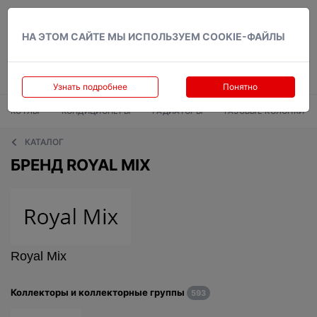
Вход
НА ЭТОМ САЙТЕ МЫ ИСПОЛЬЗУЕМ COOKIE-ФАЙЛЫ
Узнать подробнее
Понятно
КОТЛЫ
КОНДИЦИОНЕРЫ
РАДИАТОРЫ
ГАЗОВЫЕ КОЛОНКИ
КАТАЛОГ
БРЕНД ROYAL MIX
Royal Mix
Коллекторы и коллекторные группы
593