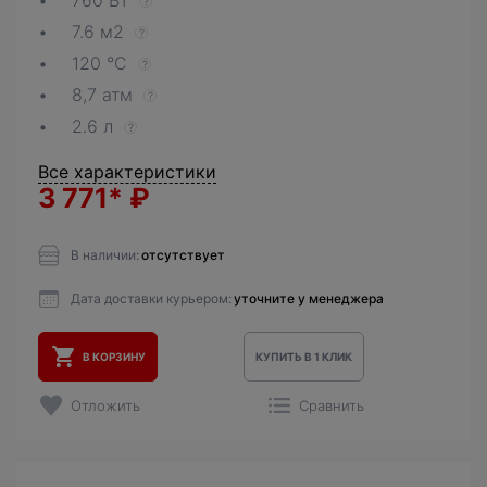
760 Вт
?
7.6 м2
?
120 °С
?
8,7 атм
?
2.6 л
?
Все характеристики
3 771*
₽
В наличии:
отсутствует
Дата доставки курьером:
уточните у менеджера
В КОРЗИНУ
КУПИТЬ В 1 КЛИК
Отложить
Сравнить