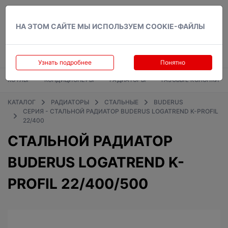
Вход
НА ЭТОМ САЙТЕ МЫ ИСПОЛЬЗУЕМ COOKIE-ФАЙЛЫ
Узнать подробнее
Понятно
КОТЛЫ
КОНДИЦИОНЕРЫ
РАДИАТОРЫ
ГАЗОВЫЕ КОЛОНКИ
КАТАЛОГ
РАДИАТОРЫ
СТАЛЬНЫЕ
BUDERUS
СЕРИЯ - СТАЛЬНОЙ РАДИАТОР BUDERUS LOGATREND K-PROFIL
22/400
СТАЛЬНОЙ РАДИАТОР
BUDERUS LOGATREND K-
PROFIL 22/400/500