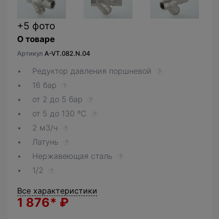
+5 фото
О товаре
Артикул
A-VT.082.N.04
Редуктор давления поршневой
?
16 бар
?
от 2 до 5 бар
?
от 5 до 130 ºС
?
2 м3/ч
?
Латунь
?
Нержавеющая сталь
?
1/2
?
Все характеристики
1 876*
₽