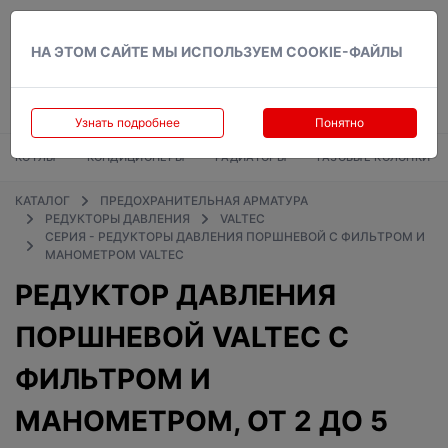
Вход
НА ЭТОМ САЙТЕ МЫ ИСПОЛЬЗУЕМ COOKIE-ФАЙЛЫ
Узнать подробнее
Понятно
КОТЛЫ
КОНДИЦИОНЕРЫ
РАДИАТОРЫ
ГАЗОВЫЕ КОЛОНКИ
КАТАЛОГ
ПРЕДОХРАНИТЕЛЬНАЯ АРМАТУРА
РЕДУКТОРЫ ДАВЛЕНИЯ
VALTEC
СЕРИЯ - РЕДУКТОРЫ ДАВЛЕНИЯ ПОРШНЕВОЙ С ФИЛЬТРОМ И
МАНОМЕТРОМ VALTEC
РЕДУКТОР ДАВЛЕНИЯ
ПОРШНЕВОЙ VALTEC С
ФИЛЬТРОМ И
МАНОМЕТРОМ, ОТ 2 ДО 5