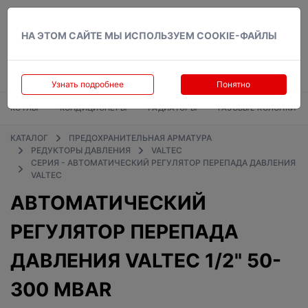
Вход
НА ЭТОМ САЙТЕ МЫ ИСПОЛЬЗУЕМ COOKIE-ФАЙЛЫ
Узнать подробнее
Понятно
КОТЛЫ
КОНДИЦИОНЕРЫ
РАДИАТОРЫ
ГАЗОВЫЕ КОЛОНКИ
КАТАЛОГ
ПРЕДОХРАНИТЕЛЬНАЯ АРМАТУРА
РЕДУКТОРЫ ДАВЛЕНИЯ
VALTEC
СЕРИЯ - АВТОМАТИЧЕСКИЙ РЕГУЛЯТОР ПЕРЕПАДА ДАВЛЕНИЯ
VALTEC
АВТОМАТИЧЕСКИЙ
РЕГУЛЯТОР ПЕРЕПАДА
ДАВЛЕНИЯ VALTEC 1/2" 50-
300 MBAR