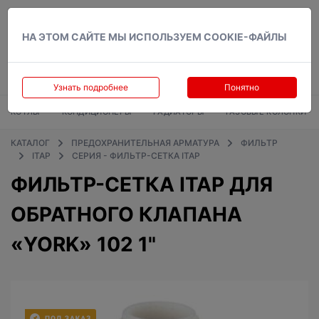
Вход
НА ЭТОМ САЙТЕ МЫ ИСПОЛЬЗУЕМ COOKIE-ФАЙЛЫ
Узнать подробнее
Понятно
КОТЛЫ
КОНДИЦИОНЕРЫ
РАДИАТОРЫ
ГАЗОВЫЕ КОЛОНКИ
КАТАЛОГ
ПРЕДОХРАНИТЕЛЬНАЯ АРМАТУРА
ФИЛЬТР
ITAP
СЕРИЯ - ФИЛЬТР-СЕТКА ITAP
ФИЛЬТР-СЕТКА ITAP ДЛЯ
ОБРАТНОГО КЛАПАНА
«YORK» 102 1"