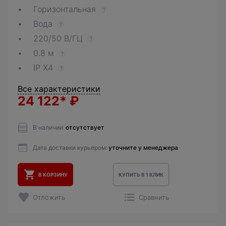
Горизонтальная
?
Вода
?
220/50 В/ГЦ
?
0.8 м
?
IP X4
?
Все характеристики
24 122*
₽
В наличии:
отсутствует
Дата доставки курьером:
уточните у менеджера
В КОРЗИНУ
КУПИТЬ В 1 КЛИК
Отложить
Сравнить