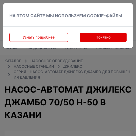
Вход
НА ЭТОМ САЙТЕ МЫ ИСПОЛЬЗУЕМ COOKIE-ФАЙЛЫ
Узнать подробнее
Понятно
КОТЛЫ
КОНДИЦИОНЕРЫ
РАДИАТОРЫ
ГАЗОВЫЕ КОЛОНКИ
КАТАЛОГ
НАСОСНОЕ ОБОРУДОВАНИЕ
НАСОСНЫЕ СТАНЦИИ
ДЖИЛЕКС
СЕРИЯ - НАСОС-АВТОМАТ ДЖИЛЕКС ДЖАМБО ДЛЯ ПОВЫШЕН
ИЯ ДАВЛЕНИЯ
НАСОС-АВТОМАТ ДЖИЛЕКС
ДЖАМБО 70/50 Н-50 В
КАЗАНИ