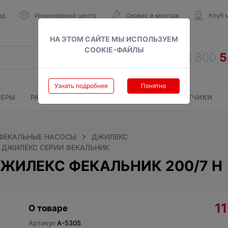
ад
Инженерный центр
Сервис и монтаж
Клуб 
НА ЭТОМ САЙТЕ МЫ ИСПОЛЬЗУЕМ
COOKIE-ФАЙЛЫ
Узнать подробнее
Понятно
ЕРЫ
РАДИАТОРЫ
ГАЗОВЫЕ КОЛОНКИ
СЧЕТЧИКИ
ФЕКАЛЬНЫЕ НАСОСЫ
ДЖИЛЕКС
 ДЖИЛЕКС СЕРИИ ФЕКАЛЬНИК
ЖИЛЕКС ФЕКАЛЬНИК 200/7 Н
1
О товаре
Артикул
A-5305