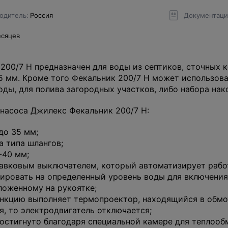
одитель
Россия
Документаци
есяцев
00/7 Н предназначен для воды из септиков, сточных 
 мм. Кроме того Фекальник 200/7 Н может использова
ды, для полива загородных участков, либо набора нак
насоса Джилекс Фекальник 200/7 Н:
до 35 мм;
а типа шлангов;
-40 мм;
авковым выключателем, который автоматизирует работ
лировать на определенный уровень воды для включения
ложенному на рукоятке;
ункцию выполняет термопроектор, находящийся в обмот
, то электродвигатель отключается;
достигнуто благодаря специальной камере для теплооб