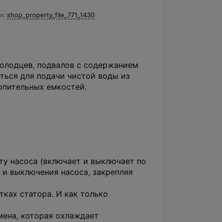
я
shop_property_file_771_1430
колодцев, подвалов с содержанием
ться для подачи чистой воды из
опительных емкостей.
у насоса (включает и выключает по
 и выключения насоса, закрепляя
ках статора. И как только
мена, которая охлаждает