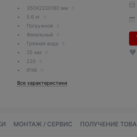
350Х220Х180 мм
?
5.6 кг
?
Погружной
?
Фекальный
?
Грязная вода
?
35 мм
?
220
?
IPX8
?
Все характеристики
КИ
МОНТАЖ / СЕРВИС
ПОЛУЧЕНИЕ ТОВА