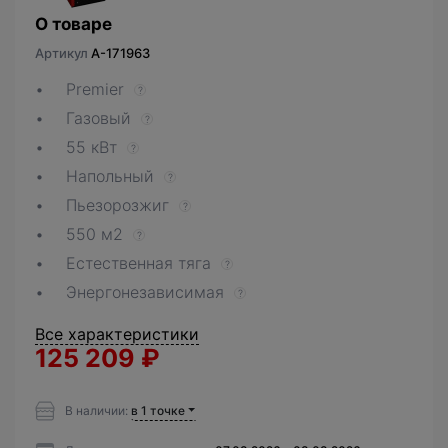
О товаре
Артикул
A-171963
Premier
?
Газовый
?
55 кВт
?
Напольный
?
Пьезорозжиг
?
550 м2
?
Естественная тяга
?
Энергонезависимая
?
Все характеристики
125 209
₽
В наличии:
в 1 точке