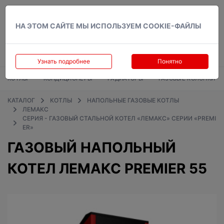
Вход
НА ЭТОМ САЙТЕ МЫ ИСПОЛЬЗУЕМ COOKIE-ФАЙЛЫ
Узнать подробнее
Понятно
КОТЛЫ
КОНДИЦИОНЕРЫ
РАДИАТОРЫ
ГАЗОВЫЕ КОЛОНКИ
КАТАЛОГ
КОТЛЫ
НАПОЛЬНЫЕ ГАЗОВЫЕ КОТЛЫ
ЛЕМАКС
СЕРИЯ - ГАЗОВЫЙ СТАЛЬНОЙ КОТЕЛ «ЛЕМАКС» СЕРИИ «PREMI
ER»
ГАЗОВЫЙ НАПОЛЬНЫЙ
КОТЕЛ ЛЕМАКС PREMIER 55