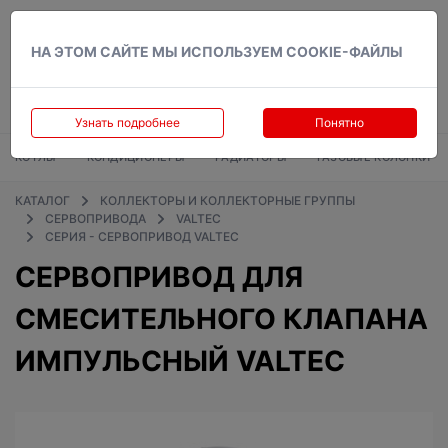
Вход
НА ЭТОМ САЙТЕ МЫ ИСПОЛЬЗУЕМ COOKIE-ФАЙЛЫ
Узнать подробнее
Понятно
КОТЛЫ
КОНДИЦИОНЕРЫ
РАДИАТОРЫ
ГАЗОВЫЕ КОЛОНКИ
КАТАЛОГ
КОЛЛЕКТОРЫ И КОЛЛЕКТОРНЫЕ ГРУППЫ
СЕРВОПРИВОДА
VALTEC
СЕРИЯ - СЕРВОПРИВОД VALTEC
СЕРВОПРИВОД ДЛЯ
СМЕСИТЕЛЬНОГО КЛАПАНА
ИМПУЛЬСНЫЙ VALTEC