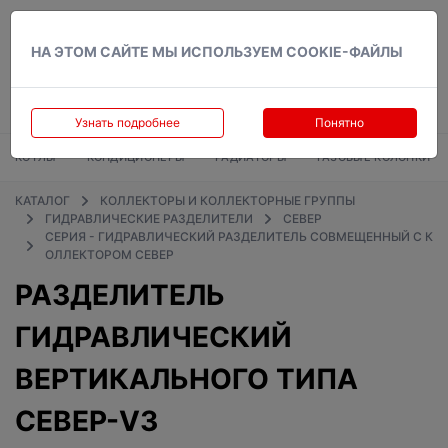
Вход
НА ЭТОМ САЙТЕ МЫ ИСПОЛЬЗУЕМ COOKIE-ФАЙЛЫ
Узнать подробнее
Понятно
КОТЛЫ
КОНДИЦИОНЕРЫ
РАДИАТОРЫ
ГАЗОВЫЕ КОЛОНКИ
КАТАЛОГ
КОЛЛЕКТОРЫ И КОЛЛЕКТОРНЫЕ ГРУППЫ
ГИДРАВЛИЧЕСКИЕ РАЗДЕЛИТЕЛИ
СЕВЕР
СЕРИЯ - ГИДРАВЛИЧЕСКИЙ РАЗДЕЛИТЕЛЬ СОВМЕЩЕННЫЙ С К
ОЛЛЕКТОРОМ СЕВЕР
РАЗДЕЛИТЕЛЬ
ГИДРАВЛИЧЕСКИЙ
ВЕРТИКАЛЬНОГО ТИПА
СЕВЕР-V3