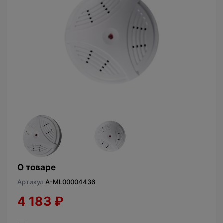
О товаре
Артикул
A-ML00004436
4 183
₽