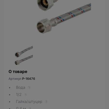
О товаре
Артикул
P-16476
Вода
?
1/2
?
Гайка/штуцер
?
0.4 м
?