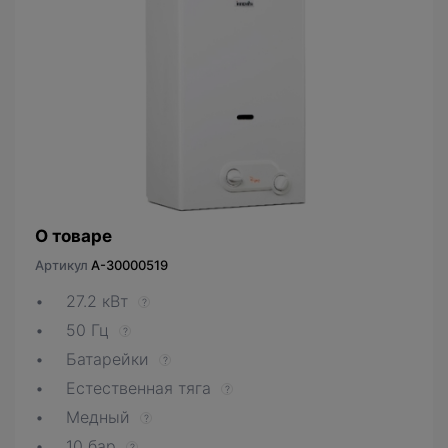
О товаре
Артикул
A-30000519
27.2 кВт
?
50 Гц
?
Батарейки
?
Естественная тяга
?
Медный
?
10 бар
?