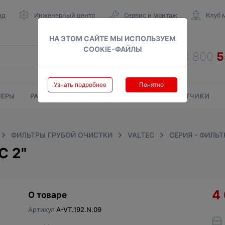
ад
Инженерный центр
Сервис и монтаж
Клуб 
НА ЭТОМ САЙТЕ МЫ ИСПОЛЬЗУЕМ
COOKIE-ФАЙЛЫ
Узнать подробнее
Понятно
ЕРЫ
РАДИАТОРЫ
ГАЗОВЫЕ КОЛОНКИ
СЧЕТЧИКИ
ФИЛЬТРЫ ГРУБОЙ ОЧИСТКИ
VALTEC
СЕРИЯ - ФИЛЬТ
C 2"
4
О товаре
Артикул
A-VT.192.N.09