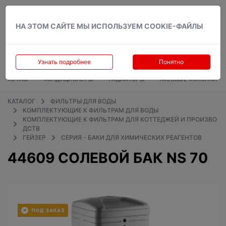
Вход
НА ЭТОМ САЙТЕ МЫ ИСПОЛЬЗУЕМ COOKIE-ФАЙЛЫ
Узнать подробнее
Понятно
КОТЛЫ
КОНДИЦИОНЕРЫ
РАДИАТОРЫ
ГАЗОВЫЕ КОЛОНКИ
КАТАЛОГ
ФИЛЬТРЫ ДЛЯ ВОДЫ
КОМПЛЕКТУЮЩИЕ К ФИЛЬТРАМ ДЛЯ ВОДЫ
КОМПЛЕКТУЮЩИЕ К ФИЛЬТРАМ ДЛЯ КОТТЕДЖЕЙ И ПРОИЗВО
ДСТВ
ГЕЙЗЕР
СЕРИЯ - БАКИ ДЛЯ ХИМИЧЕСКИХ РЕАГЕНТОВ
44609 СОЛЕВОЙ БАК NS 70