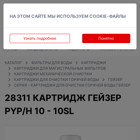
Вход
НА ЭТОМ САЙТЕ МЫ ИСПОЛЬЗУЕМ COOKIE-ФАЙЛЫ
Узнать подробнее
Понятно
КОТЛЫ
КОНДИЦИОНЕРЫ
РАДИАТОРЫ
ГАЗОВЫЕ КОЛОНКИ
КАТАЛОГ
ФИЛЬТРЫ ДЛЯ ВОДЫ
КАРТРИДЖИ
КАРТРИДЖИ ДЛЯ МАГИСТРАЛЬНЫХ ФИЛЬТРОВ
КАРТРИДЖИ МЕХАНИЧЕСКОЙ ОЧИСТКИ
КАРТРИДЖИ ДЛЯ ОЧИСТКИ ГОРЯЧЕЙ ВОДЫ
ГЕЙЗЕР
СЕРИЯ - КАРТРИДЖИ ДЛЯ ОЧИСТКИ ГОРЯЧЕЙ ВОДЫ ГЕЙЗЕР
28311 КАРТРИДЖ ГЕЙЗЕР
PYP/H 10 - 10SL