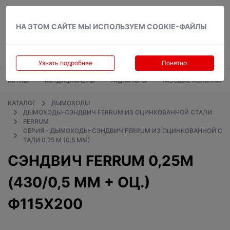
Вход
НА ЭТОМ САЙТЕ МЫ ИСПОЛЬЗУЕМ COOKIE-ФАЙЛЫ
Узнать подробнее
Понятно
КОТЛЫ
КОНДИЦИОНЕРЫ
РАДИАТОРЫ
ГАЗОВЫЕ КОЛОНКИ
КАТАЛОГ
ДЫМОХОДЫ
ДЫМОХОДЫ-СЭНДВИЧ FERRUM ИЗ ОЦИНКОВАННОЙ СТАЛИ
FERRUM
СЕРИЯ - ДЫМОХОДЫ-СЭНДВИЧ FERRUM ИЗ ОЦИНКОВАННОЙ С
ТАЛИ 0,25 М (0,5 ММ)
СЭНДВИЧ FERRUM 0,25М
(430/0,5 ММ + ОЦ.)
Ф115Х200