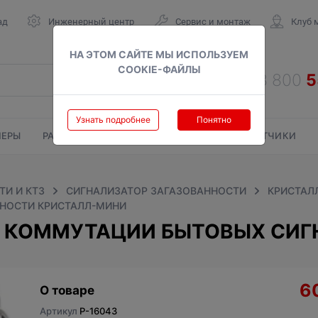
ад
Инженерный центр
Сервис и монтаж
Клуб 
НА ЭТОМ САЙТЕ МЫ ИСПОЛЬЗУЕМ
COOKIE-ФАЙЛЫ
Узнать подробнее
Понятно
ЕРЫ
РАДИАТОРЫ
ГАЗОВЫЕ КОЛОНКИ
СЧЕТЧИКИ
И И КТЗ
СИГНАЛИЗАТОР ЗАГАЗОВАННОСТИ
КРИСТАЛ
ННОСТИ КРИСТАЛЛ-МИНИ
О КОММУТАЦИИ БЫТОВЫХ СИГ
6
О товаре
Артикул
P-16043