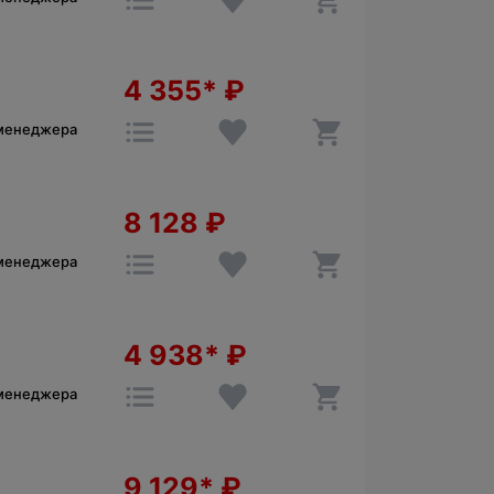
4 355*
₽
 менеджера
8 128
₽
 менеджера
4 938*
₽
 менеджера
9 129*
₽